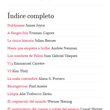
Índice completo
Dublineses
James Joyce
A Sangre fría
Truman Capote
La única historia
Julian Barnes
Hasta que empieza a brillar
Andrés Neuman
Los nombres de Feliza
Juan Gabriel Vásquez
V13
Emmanuel Carrère
VI
Kim Thúy
La mala costumbre
Alana S. Portero
Baumgartner
Paul Auster
Limpia
Alia Trabucco Zerán
El crepúsculo del mundo
Werner Herzog
El movimiento del cuerpo a través del espacio
Lionel Shriver