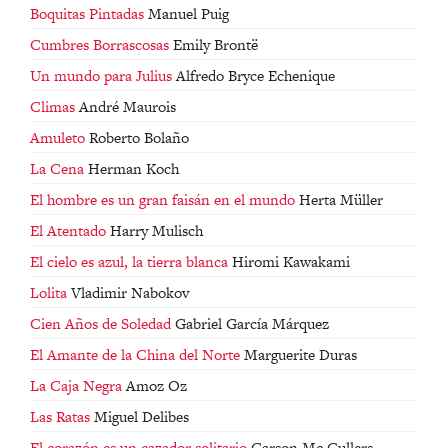
Boquitas Pintadas
Manuel Puig
Cumbres Borrascosas
Emily Brontë
Un mundo para Julius
Alfredo Bryce Echenique
Climas
André Maurois
Amuleto
Roberto Bolaño
La Cena
Herman Koch
El hombre es un gran faisán en el mundo
Herta Müller
El Atentado
Harry Mulisch
El cielo es azul, la tierra blanca
Hiromi Kawakami
Lolita
Vladimir Nabokov
Cien Años de Soledad
Gabriel García Márquez
El Amante de la China del Norte
Marguerite Duras
La Caja Negra
Amoz Oz
Las Ratas
Miguel Delibes
El corazón es un cazador solitario
Carson Mc Cullers