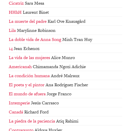
Cicatriz
Sara Mesa
HHhH
Laurent Binet
La muerte del padre
Karl Ove Knausgård
Lila
Marylinne Robinson
La doble vida de Anna Song
Minh Tran Huy
14
Jean Echenoz
La vida de las mujeres
Alice Munro
Americanah
Chimamanda Ngozi Adichie
La condición humana
André Malraux
El poeta y el pintor
Ana Rodríguez Fischer
El mundo de afuera
Jorge Franco
Intemperie
Jesús Carrasco
Canadá
Richard Ford
La piedra de la paciencia
Atiq Rahimi
Contrapunto
Aldous Huxley