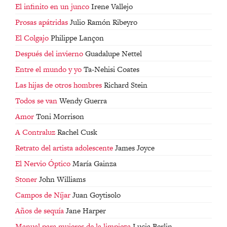
El infinito en un junco
Irene Vallejo
Prosas apátridas
Julio Ramón Ribeyro
El Colgajo
Philippe Lançon
Después del invierno
Guadalupe Nettel
Entre el mundo y yo
Ta-Nehisi Coates
Las hijas de otros hombres
Richard Stein
Todos se van
Wendy Guerra
Amor
Toni Morrison
A Contraluz
Rachel Cusk
Retrato del artista adolescente
James Joyce
El Nervio Óptico
María Gainza
Stoner
John Williams
Campos de Níjar
Juan Goytisolo
Años de sequía
Jane Harper
Manual para mujeres de la limpieza
Lucia Berlin