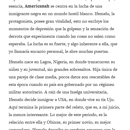
esencia,
Americanah
se centra en la lucha de una
inmigrante negra en un mundo hostil blanco. Ifemelu, la
protagonista, posee gran vitalidad, esto no excluye los
momentos de depresión que la golpean y la sensación de
derrota que experimenta cuando las cosas no salen como
esperaba. La lucha es su fuerte, y algo inherente a ella, que
yo llamaría encanto personal, le abre muchas puertas.
Ifemelu nace en Lagos, Nigeria, en donde transcurren su
niñez y su juventud, sin grandes sobresaltos. Hija única de
una pareja de clase media, pocos datos son rescatables de
esta época cuando su país era gobernado por un régimen
militar autoritario. A raíz de una huelga universitaria,
Ifemelu decide inmigrar a USA, en donde vive su tía Uju.
Aquí termina la primera parte del relato, que es, a mi juicio,
la menos interesante. Lo mejor de este periodo, es la
relación entre ella y Obinze, su primer novio, su mejor
compañero. Ifemelu describe su arrebato amoroso con la