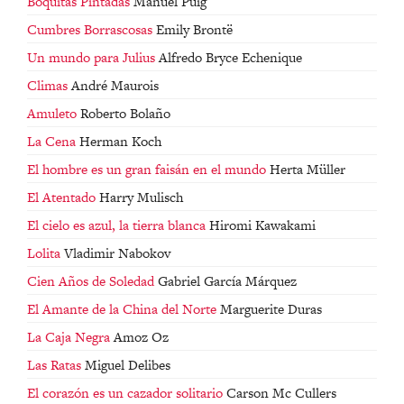
Boquitas Pintadas
Manuel Puig
Cumbres Borrascosas
Emily Brontë
Un mundo para Julius
Alfredo Bryce Echenique
Climas
André Maurois
Amuleto
Roberto Bolaño
La Cena
Herman Koch
El hombre es un gran faisán en el mundo
Herta Müller
El Atentado
Harry Mulisch
El cielo es azul, la tierra blanca
Hiromi Kawakami
Lolita
Vladimir Nabokov
Cien Años de Soledad
Gabriel García Márquez
El Amante de la China del Norte
Marguerite Duras
La Caja Negra
Amoz Oz
Las Ratas
Miguel Delibes
El corazón es un cazador solitario
Carson Mc Cullers