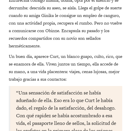
Enfurecida consigo misma, dolida, opta por el silencio y se
derrumba: descuida su aseo, se aísla. Llega el golpe de suerte
cuando su amiga Ginika le consigue un empleo de canguro,
con una actividad propia, recupera el rumbo. Pero no vuelve
a comunicarse con Obinze. Encapsula su pasado y los
recuerdos compartidos con su novio son sellados
herméticamente.
Un buen día, aparece Curt, un blanco guapo, culto, rico, que
se enamora de ella. Viven juntos un tiempo, ella accede de
su mano, a una vida placentera: viajes, cenas lujosas, mejor
trabajo gracias a sus contactos:
“Una sensación de satisfacción se había
adueñado de ella. Eso era lo que Curt le había
dado, el regalo de la satisfacción, del desahogo.
Con qué rapidez se había acostumbrado a esa
vida, el pasaporte lleno de sellos, la solicitud de
las azafatas en la primera clase de los aviones,