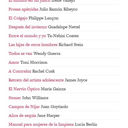
El infinito en un junco
Irene Vallejo
Prosas apátridas
Julio Ramón Ribeyro
El Colgajo
Philippe Lançon
Después del invierno
Guadalupe Nettel
Entre el mundo y yo
Ta-Nehisi Coates
Las hijas de otros hombres
Richard Stein
Todos se van
Wendy Guerra
Amor
Toni Morrison
A Contraluz
Rachel Cusk
Retrato del artista adolescente
James Joyce
El Nervio Óptico
María Gainza
Stoner
John Williams
Campos de Níjar
Juan Goytisolo
Años de sequía
Jane Harper
Manual para mujeres de la limpieza
Lucia Berlin