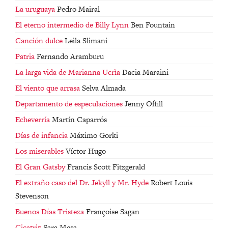
La uruguaya
Pedro Mairal
El eterno intermedio de Billy Lynn
Ben Fountain
Canción dulce
Leila Slimani
Patria
Fernando Aramburu
La larga vida de Marianna Ucrìa
Dacia Maraini
El viento que arrasa
Selva Almada
Departamento de especulaciones
Jenny Offill
Echeverría
Martín Caparrós
Días de infancia
Máximo Gorki
Los miserables
Víctor Hugo
El Gran Gatsby
Francis Scott Fitzgerald
El extraño caso del Dr. Jekyll y Mr. Hyde
Robert Louis
Stevenson
Buenos Días Tristeza
Françoise Sagan
Cicatriz
Sara Mesa