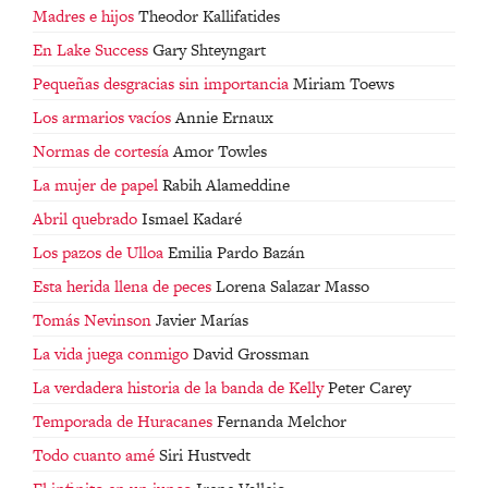
Madres e hijos
Theodor Kallifatides
En Lake Success
Gary Shteyngart
Pequeñas desgracias sin importancia
Miriam Toews
Los armarios vacíos
Annie Ernaux
Normas de cortesía
Amor Towles
La mujer de papel
Rabih Alameddine
Abril quebrado
Ismael Kadaré
Los pazos de Ulloa
Emilia Pardo Bazán
Esta herida llena de peces
Lorena Salazar Masso
Tomás Nevinson
Javier Marías
La vida juega conmigo
David Grossman
La verdadera historia de la banda de Kelly
Peter Carey
Temporada de Huracanes
Fernanda Melchor
Todo cuanto amé
Siri Hustvedt