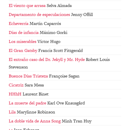
El viento que arrasa
Selva Almada
Departamento de especulaciones
Jenny Offill
Echeverría
Martín Caparrós
Días de infancia
Máximo Gorki
Los miserables
Víctor Hugo
El Gran Gatsby
Francis Scott Fitzgerald
El extraño caso del Dr. Jekyll y Mr. Hyde
Robert Louis
Stevenson
Buenos Días Tristeza
Françoise Sagan
Cicatriz
Sara Mesa
HHhH
Laurent Binet
La muerte del padre
Karl Ove Knausgård
Lila
Marylinne Robinson
La doble vida de Anna Song
Minh Tran Huy
14
Jean Echenoz