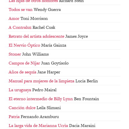
Las hijas de otros hombres
Richard Stein
Todos se van
Wendy Guerra
Amor
Toni Morrison
A Contraluz
Rachel Cusk
Retrato del artista adolescente
James Joyce
El Nervio Óptico
María Gainza
Stoner
John Williams
Campos de Níjar
Juan Goytisolo
Años de sequía
Jane Harper
Manual para mujeres de la limpieza
Lucia Berlin
La uruguaya
Pedro Mairal
El eterno intermedio de Billy Lynn
Ben Fountain
Canción dulce
Leila Slimani
Patria
Fernando Aramburu
La larga vida de Marianna Ucrìa
Dacia Maraini